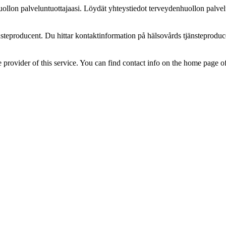
uollon palveluntuottajaasi. Löydät yhteystiedot terveydenhuollon palvel
teproducent. Du hittar kontaktinformation på hälsovårds tjänsteproduc
 provider of this service. You can find contact info on the home page o