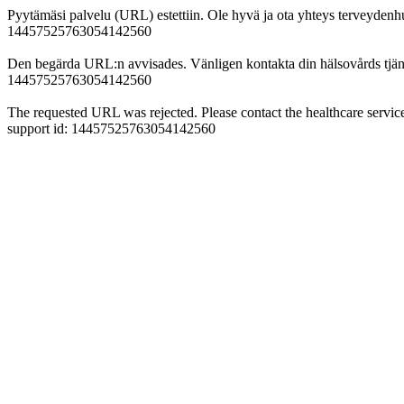
Pyytämäsi palvelu (URL) estettiin. Ole hyvä ja ota yhteys terveydenh
14457525763054142560
Den begärda URL:n avvisades. Vänligen kontakta din hälsovårds tjäns
14457525763054142560
The requested URL was rejected. Please contact the healthcare service
support id: 14457525763054142560